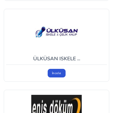
ÜLKÜSAN ISKELE ...
İncele