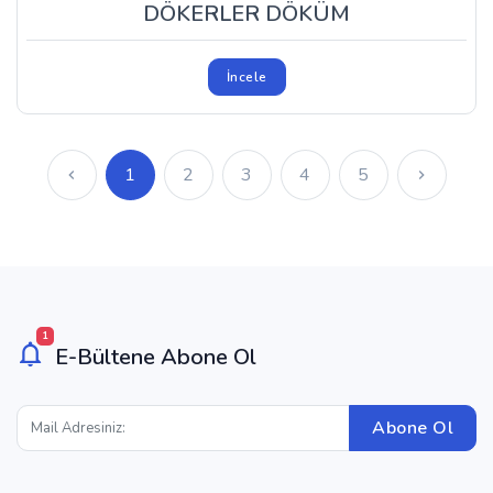
DÖKERLER DÖKÜM
İncele
1
2
3
4
5
1
E-Bültene Abone Ol
Abone Ol