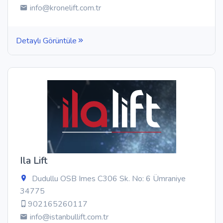
info@kronelift.com.tr
Detaylı Görüntüle
Ila Lift
Dudullu OSB Imes C306 Sk. No: 6 Ümraniye
34775
902165260117
info@istanbullift.com.tr