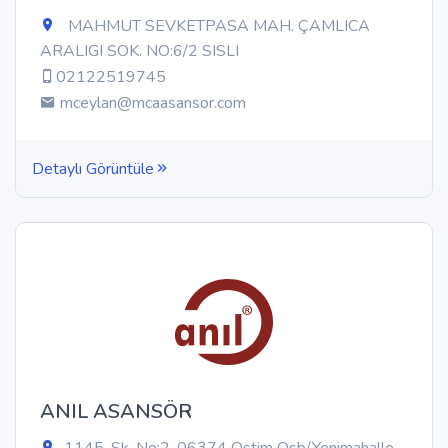
MAHMUT SEVKETPASA MAH. ÇAMLICA
ARALIGI SOK. NO:6/2 SISLI
02122519745
mceylan@mcaasansor.com
Detaylı Görüntüle
ANIL ASANSÖR
1145. Sk. No:2, 06374 Ostim Osb/Yenimahalle