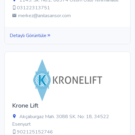
03122313751
merkez@anilasansor.com
Detaylı Görüntüle
Krone Lift
Akçaburgaz Mah. 3088 SK. No: 18, 34522
Esenyurt
902125152746