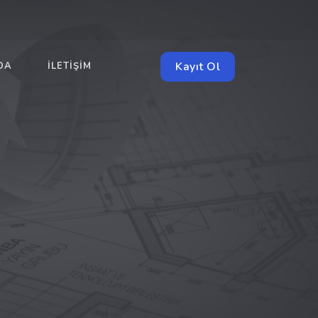
Kayıt Ol
DA
İLETIŞIM