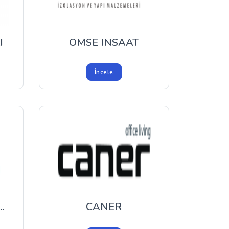
I
OMSE INSAAT
İncele
.
CANER