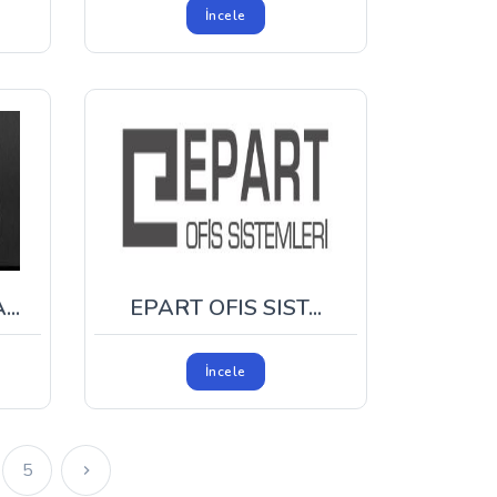
İncele
..
EPART OFIS SIST...
İncele
5