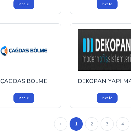
İncele
İncele
ÇAGDAS BÖLME
DEKOPAN YAPI MA.
İncele
İncele
1
2
3
4